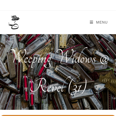
MENU
Weeping Widows @
Revel (31)