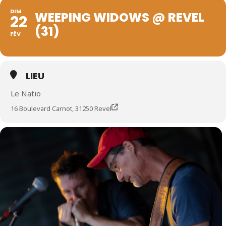
DIM
WEEPING WIDOWS @ REVEL
22
(31)
FÉV
LIEU
Le Natio
16 Boulevard Carnot, 31250 Revel