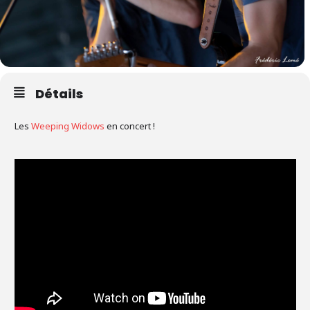
Détails
Les
Weeping Widows
en concert !