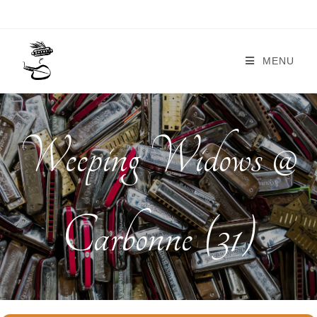
MENU
Weeping Widows @
Carbonne (31)