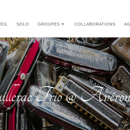
EIL
SOLO
GROUPES
COLLABORATIONS
A
erac Trio @ Avéron-B