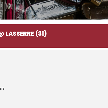
 LASSERRE (31)
rre