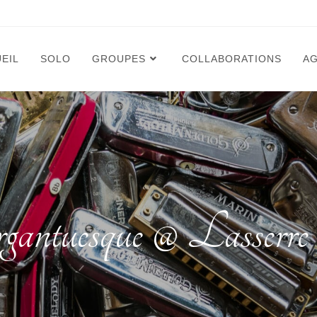
EIL
SOLO
GROUPES
COLLABORATIONS
A
gantuesque @ Lasserre 