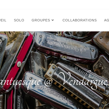
EIL
SOLO
GROUPES
COLLABORATIONS
A
ntuesque @ Vendargue