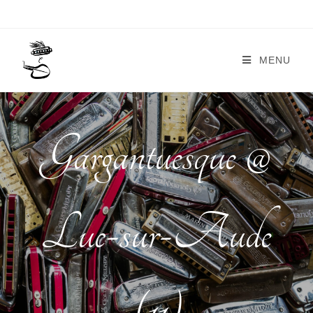
MENU
Gargantuesque @
Luc-sur-Aude
(11)