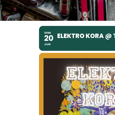
SAM
ELEKTRO KORA @ T
20
JUN