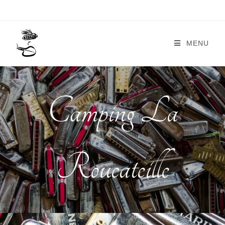
MENU
Camping La
Roucateille