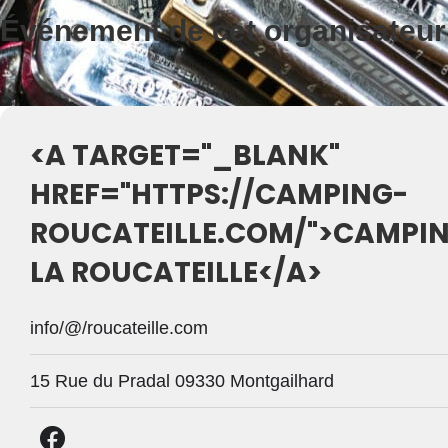
Événement de cet organisateur
<A TARGET="_BLANK"
HREF="HTTPS://CAMPING-
ROUCATEILLE.COM/">CAMPI
LA ROUCATEILLE</A>
info/@/roucateille.com
15 Rue du Pradal 09330 Montgailhard